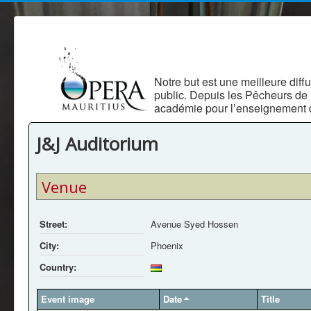
Notre but est une meilleure diffu
public. Depuis les Pêcheurs de
académie pour l’enseignement d
J&J Auditorium
Venue
Street:
Avenue Syed Hossen
City:
Phoenix
Country:
Event image
Date
Title