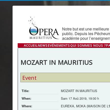
Notre but est une meilleure 
public. Depuis les Pêcheur
académie pour l’enseigneme
ACCUEIL
NEWS
EVÉNEMENTS
QUI SOMMES NOUS ?
P
MOZART IN MAURITIUS
Event
Title:
MOZART IN MAURITIUS
When:
Sam 17 Aoû 2019
,
19:00 h
Where:
EUREKA, MOKA (MAISON DE L'É